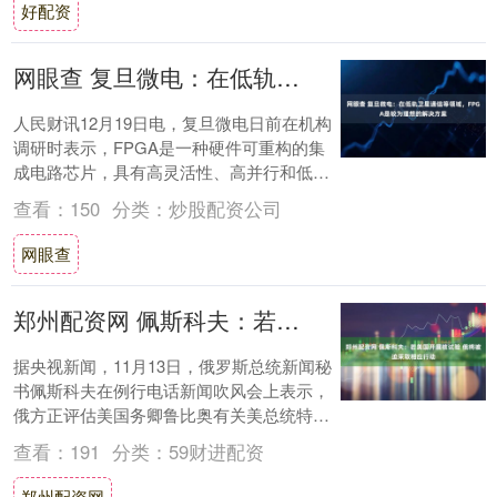
好配资
网眼查 复旦微电：在低轨卫星通信等领域，FPGA是较为理想的解决方案
人民财讯12月19日电，复旦微电日前在机构
调研时表示，FPGA是一种硬件可重构的集
成电路芯片，具有高灵活性、高并行和低延
时的特点，在有线无线通信、低轨卫星通
查看：
150
分类：
炒股配资公司
信、....
网眼查
郑州配资网 佩斯科夫：若美国开展核试验 俄将被迫采取相应行动
据央视新闻，11月13日，俄罗斯总统新闻秘
书佩斯科夫在例行电话新闻吹风会上表示，
俄方正评估美国务卿鲁比奥有关美总统特朗
普拟通过核试验验证核武器安全性的相关表
查看：
191
分类：
59财进配资
态及....
郑州配资网