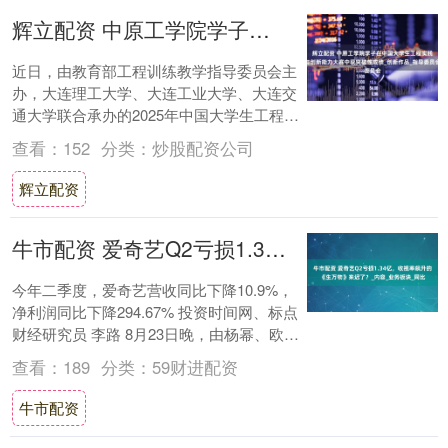
辉立配资 中原工学院学子在中国大学生工程实践与创新能力大赛中获突破性成绩_创新作品_指导委员会
近日，由教育部工程训练教学指导委员会主
办，大连理工大学、大连工业大学、大连交
通大学联合承办的2025年中国大学生工程实
践与创新能力大赛（简称“工创赛”）在大连
查看：
152
分类：
炒股配资公司
举....
辉立配资
牛市配资 爱奇艺Q2亏损1.34亿，收视率飙升的《生万物》来迟了？_内容_业务板块_同比
今年二季度，爱奇艺营收同比下降10.9%，
净利润同比下降294.67% 投资时间网、标点
财经研究员 李路 8月23日晚，由杨幂、欧
豪、倪大红、秦海璐、蓝盈莹等主....
查看：
189
分类：
59财进配资
牛市配资