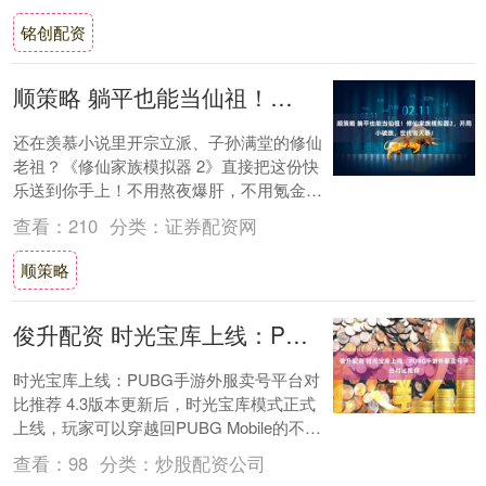
铭创配资
顺策略 躺平也能当仙祖！修仙家族模拟器2，开局小破族，世代皆天骄！
还在羡慕小说里开宗立派、子孙满堂的修仙
老祖？《修仙家族模拟器 2》直接把这份快
乐送到你手上！不用熬夜爆肝，不用氪金花
冤枉钱，轻松上手就能体验从凡人小族到三
查看：
210
分类：
证券配资网
界巨擘....
顺策略
俊升配资 时光宝库上线：PUBG手游外服卖号平台对比推荐
时光宝库上线：PUBG手游外服卖号平台对
比推荐 4.3版本更新后，时光宝库模式正式
上线，玩家可以穿越回PUBG Mobile的不同
时代，重温经典地图和机制。进化....
查看：
98
分类：
炒股配资公司