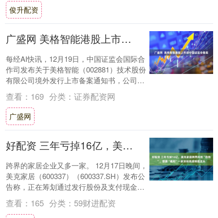
俊升配资
广盛网 美格智能港股上市获中国证监会备案
每经AI快讯，12月19日，中国证监会国际合
作司发布关于美格智能（002881）技术股份
有限公司境外发行上市备案通知书，公司拟
发行不超过75,006,100股境....
查看：
169
分类：
证券配资网
广盛网
好配资 三年亏掉16亿，美克家居跨界科技“自救”，想要“截和”一家深圳高速铜缆龙头
跨界的家居企业又多一家。 12月17日晚间，
美克家居（600337）（600337.SH）发布公
告称，正在筹划通过发行股份及支付现金的
方式，收购通信行业零部件供....
查看：
165
分类：
59财进配资