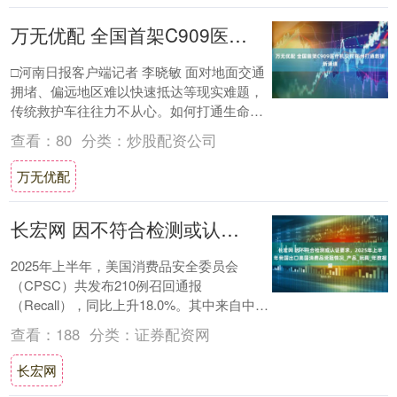
万无优配 全国首架C909医疗机交付郑州打通救援新通道
□河南日报客户端记者 李晓敏 面对地面交通
拥堵、偏远地区难以快速抵达等现实难题，
传统救护车往往力不从心。如何打通生命救
援的“最后一公里”？航空医疗救援，正在成
查看：
80
分类：
炒股配资公司
为....
万无优配
长宏网 因不符合检测或认证要求，2025年上半年我国出口美国消费品受阻情况_产品_玩具_年数据
2025年上半年，美国消费品安全委员会
（CPSC）共发布210例召回通报
（Recall），同比上升18.0%。其中来自中国
的产品（消费品）共144例，占美国CP....
查看：
188
分类：
证券配资网
长宏网