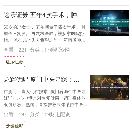
途乐证券 五年4次手术，肿瘤依旧复发！差点放弃的她，在这里重生！
60岁的冯女士， 五年间做了四次手术， 肿
瘤依旧复发。 再次求医时，被多家医院拒
绝。 就在几乎失去希望之时， 河南省肿瘤
医院 （中国医学科学院肿瘤医院河南医
查看：
221
分类：
证券配资网
院）....
途乐证券
龙辉优配 厦门中医寻踪：解锁靠谱中医的探索指南
在厦门，当人们在搜索 “厦门看哪个中医最
好” 时，心中满是对恢复健康、调理身体的
殷切期盼。然而，直接推荐具体某位中医，
可能会因涉及医疗广告法相关规定而受限。
查看：
197
分类：
59财进配资
所以....
龙辉优配