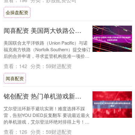
会操盘配资
闻喜配资 美国两大铁路公司申请合并 拟打造横贯全国货运网络
美国联合太平洋铁路（Union Pacific）与诺
福克南方铁路（Norfolk Southern）提交修订
后的合并申请，寻求监管机构批准一项价值
850亿美元的....
查看：
142
分类：
59财进配资
闻喜配资
铭创配资 热门单机游戏新手避坑指南与难度选择建议
艾尔登法环新手避坑实测！难度选择不踩
雷，告别YOU DIED反复翻车 要说最近最火
的单机游戏，艾尔登法环绝对排得上号！开
放世界超大，玩法也多样，地图里藏着各种
查看：
126
分类：
59财进配资
可....