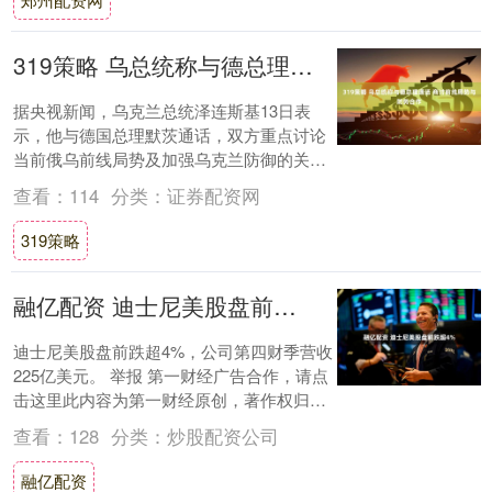
319策略 乌总统称与德总理通话 商讨前线局势与防务合作
据央视新闻，乌克兰总统泽连斯基13日表
示，他与德国总理默茨通话，双方重点讨论
当前俄乌前线局势及加强乌克兰防御的关键
步骤。泽连斯基表示，此次通话在他当天视
查看：
114
分类：
证券配资网
察了乌克....
319策略
融亿配资 迪士尼美股盘前跌超4%
迪士尼美股盘前跌超4%，公司第四财季营收
225亿美元。 举报 第一财经广告合作，请点
击这里此内容为第一财经原创，著作权归第
一财经所有。未经第一财经书面授权，不
查看：
128
分类：
炒股配资公司
得....
融亿配资