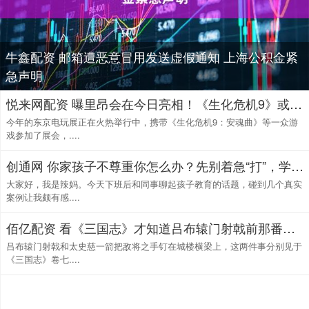
牛鑫配资 邮箱遭恶意冒用发送虚假通知 上海公积金紧
急声明
悦来网配资 曝里昂会在今日亮相！《生化危机9》或公开新预告片
今年的东京电玩展正在火热举行中，携带《生化危机9：安魂曲》等一众游
戏参加了展会，....
创通网 你家孩子不尊重你怎么办？先别着急“打”，学会这3条“法则”就足够了
大家好，我是辣妈。今天下班后和同事聊起孩子教育的话题，碰到几个真实
案例让我颇有感....
佰亿配资 看《三国志》才知道吕布辕门射戟前那番话的真意：如果射不中，纪灵就要就得当场丧命
吕布辕门射戟和太史慈一箭把敌将之手钉在城楼横梁上，这两件事分别见于
《三国志》卷七....