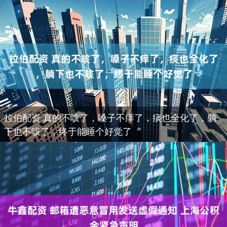
拉伯配资 真的不咳了，嗓子不痒了，痰也全化了，躺
下也不咳了，终于能睡个好觉了